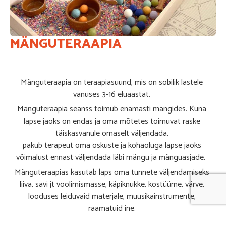
MÄNGUTERAAPIA
Mänguteraapia on teraapiasuund, mis on sobilik lastele
vanuses 3-16 eluaastat.
Mänguteraapia seanss toimub enamasti mängides. Kuna
lapse jaoks on endas ja oma mõtetes toimuvat raske
täiskasvanule omaselt väljendada,
pakub terapeut oma oskuste ja kohaoluga lapse jaoks
võimalust ennast väljendada läbi mängu ja mänguasjade.
Mänguteraapias kasutab laps oma tunnete väljendamiseks
liiva, savi jt voolimismasse, käpiknukke, kostüüme, värve,
looduses leiduvaid materjale, muusikainstrumente,
raamatuid jne.
Mänguteraapia sobib lastele alates 3. eluaastast ja on