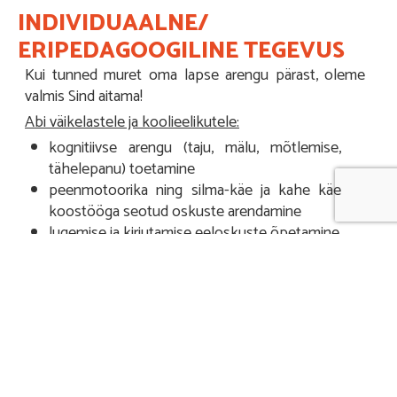
INDIVIDUAALNE/
ERIPEDAGOOGILINE TEGEVUS
Kui tunned muret oma lapse arengu pärast, oleme
valmis Sind aitama!
Abi väikelastele ja koolieelikutele:
kognitiivse arengu (taju, mälu, mõtlemise,
tähelepanu) toetamine
peenmotoorika ning silma-käe ja kahe käe
koostööga seotud oskuste arendamine
lugemise ja kirjutamise eeloskuste õpetamine
matemaatiliste oskuste arendamine:
tegeletakse nt esemete loendamise, arvu ja
hulga kokkuviimise, hulkade võrdlemise ja
arvutamisega, harjutatakse matemaatiliste
jutukeste kuulamist ja lahendamist
PESAS hindame lapse arengut, paneme paika plaani
ning viime lähtuvalt lapse vajadusest läbi erinevaid