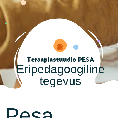
Teraapiastuudio PESA
Eripedagoogiline
tegevus
Pesa